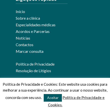
Início
Sobre a clínica
Especialidades médicas
Acordos e Parcerias
Notícias
Contactos
Marcar consulta
Política de Privacidade
Resolução de Litígios
Política de Privacidade e Cookies: Este website usa cookies para
melhorar a sua experiência. Ao continuar a usar o nosso website,
© 2026 Clínica Médica José Viana.
concorda com seu uso.
Política de Privacidade e
Aceitar
Cookies.