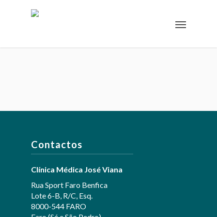
Contactos
Clínica Médica José Viana
Rua Sport Faro Benfica
Lote 6-B, R/C, Esq.
8000-544 FARO
Faro (Sé e São Pedro)