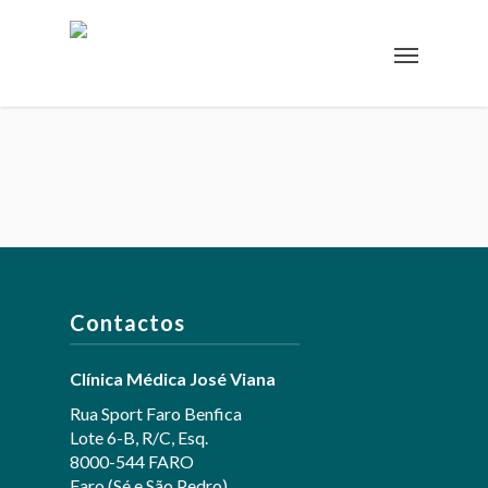
Contactos
Clínica Médica José Viana
Rua Sport Faro Benfica
Lote 6-B, R/C, Esq.
8000-544 FARO
Faro (Sé e São Pedro)