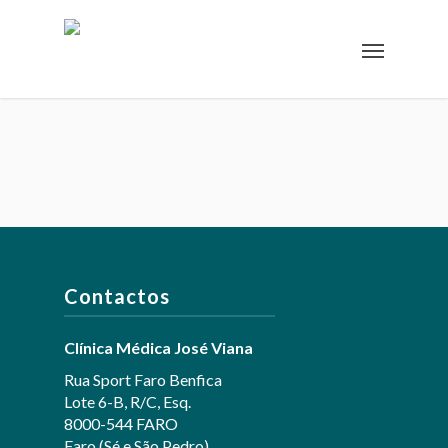
Contactos
Clínica Médica José Viana
Rua Sport Faro Benfica
Lote 6-B, R/C, Esq.
8000-544 FARO
Faro (Sé e São Pedro)