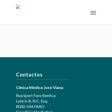
Contactos
Clínica Médica José Viana
Rua Sport Faro Benfica
Lote 6-B, R/C, Esq.
8000-544 FARO
Faro (Sé e São Pedro)