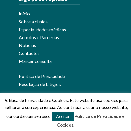
Início
Sobre a clínica
Especialidades médicas
Acordos e Parcerias
Notícias
Contactos
Marcar consulta
Política de Privacidade
Resolução de Litígios
Política de Privacidade e Cookies: Este website usa cookies para
melhorar a sua experiência. Ao continuar a usar o nosso website,
© 2026 Clínica Médica José Viana.
concorda com seu uso.
Política de Privacidade e
Aceitar
Cookies.