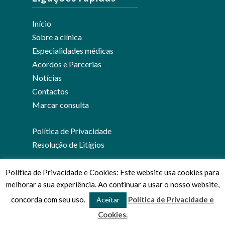
Início
Sobre a clínica
Especialidades médicas
Acordos e Parcerias
Notícias
Contactos
Marcar consulta
Política de Privacidade
Resolução de Litígios
Política de Privacidade e Cookies: Este website usa cookies para
melhorar a sua experiência. Ao continuar a usar o nosso website,
© 2026 Clínica Médica José Viana.
concorda com seu uso.
Política de Privacidade e
Aceitar
Cookies.