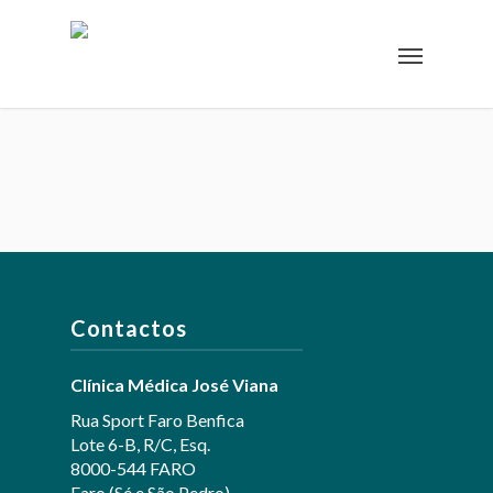
Contactos
Clínica Médica José Viana
Rua Sport Faro Benfica
Lote 6-B, R/C, Esq.
8000-544 FARO
Faro (Sé e São Pedro)